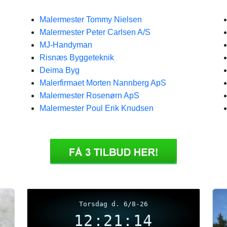
Malermester Tommy Nielsen
Malermester Peter Carlsen A/S
MJ-Handyman
Risnæs Byggeteknik
Deima Byg
Malerfirmaet Morten Nannberg ApS
Malermester Rosenørn ApS
Malermester Poul Erik Knudsen
Torsdag d. 6/8-26
12:21:14