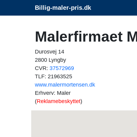
Billig-maler-pris.dk
Malerfirmaet 
Durosvej 14
2800 Lyngby
CVR:
37572969
TLF: 21963525
www.malermortensen.dk
Erhverv: Maler
(
Reklamebeskyttet
)