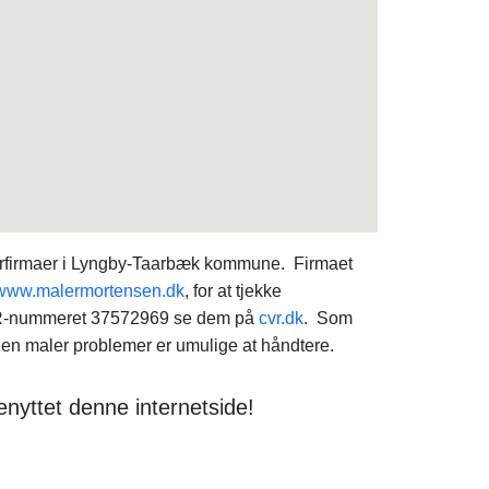
erfirmaer i Lyngby-Taarbæk kommune. Firmaet
www.malermortensen.dk
, for at tjekke
 CVR-nummeret 37572969 se dem på
cvr.dk
. Som
gen maler problemer er umulige at håndtere.
nyttet denne internetside!