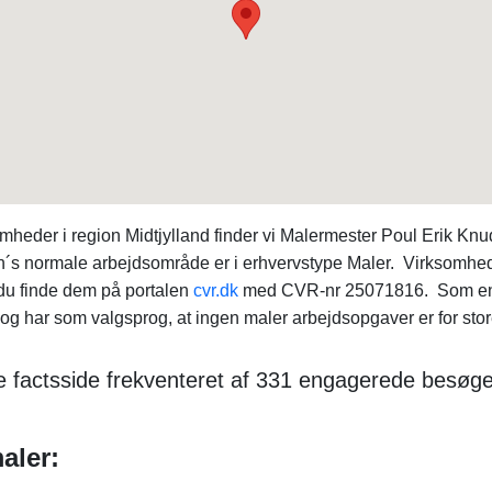
eder i region Midtjylland finder vi Malermester Poul Erik Kn
n´s normale arbejdsområde er i erhvervstype Maler. Virksomhe
n du finde dem på portalen
cvr.dk
med CVR-nr 25071816. Som en 
g har som valgsprog, at ingen maler arbejdsopgaver er for store
 factsside frekventeret af 331 engagerede besøgen
aler: