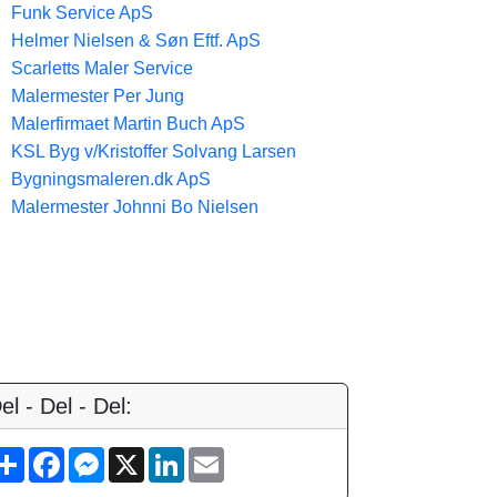
Funk Service ApS
Helmer Nielsen & Søn Eftf. ApS
Scarletts Maler Service
Malermester Per Jung
Malerfirmaet Martin Buch ApS
KSL Byg v/Kristoffer Solvang Larsen
Bygningsmaleren.dk ApS
Malermester Johnni Bo Nielsen
el - Del - Del:
S
F
M
X
L
E
h
a
e
i
m
a
c
s
n
a