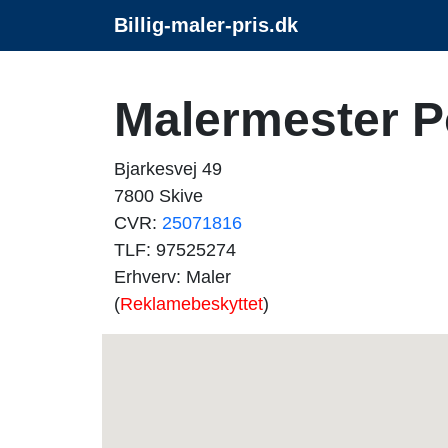
Billig-maler-pris.dk
Malermester P
Bjarkesvej 49
7800 Skive
CVR:
25071816
TLF: 97525274
Erhverv: Maler
(
Reklamebeskyttet
)