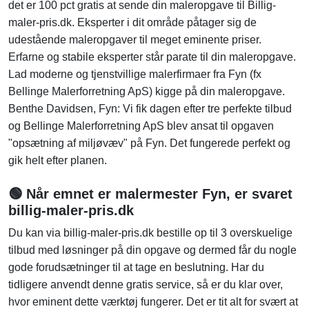
det er 100 pct gratis at sende din maleropgave til Billig-
maler-pris.dk. Eksperter i dit område påtager sig de
udestående maleropgaver til meget eminente priser.
Erfarne og stabile eksperter står parate til din maleropgave.
Lad moderne og tjenstvillige malerfirmaer fra Fyn (fx
Bellinge Malerforretning ApS) kigge på din maleropgave.
Benthe Davidsen, Fyn: Vi fik dagen efter tre perfekte tilbud
og Bellinge Malerforretning ApS blev ansat til opgaven
"opsætning af miljøvæv" på Fyn. Det fungerede perfekt og
gik helt efter planen.
🟢 Når emnet er malermester Fyn, er svaret
billig-maler-pris.dk
Du kan via billig-maler-pris.dk bestille op til 3 overskuelige
tilbud med løsninger på din opgave og dermed får du nogle
gode forudsætninger til at tage en beslutning. Har du
tidligere anvendt denne gratis service, så er du klar over,
hvor eminent dette værktøj fungerer. Det er tit alt for svært at