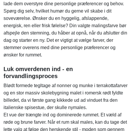
lade dem overstyre dine personlige præferencer og behov.
Spørg dig selv, hvilket humør du gerne vil skabe i dit
soveværelse. Ønsker du en hyggelig, afslappende,
energisk, ren eller frisk følelse? Din valgte malingsfarve bør
afspejle den stemning, du håber at opnå, når du afslutter din
dag og starter en ny. Det er vigtigt at vælge farver, der
stemmer overens med dine personlige præferencer og
ønsker for rummet.
Luk omverdenen ind - en
forvandlingsproces
Blødt formede tegltage af nonner og munke i terrakottafarver
og en stor massiv skolebygning malet i romersk rødt fyldte
billedet, da vi første gang kikkede ud ad vinduet fra den
italienske spisestue, der skulle nymales.
Et vue der trængte ind og dominerede rummet. Et væld af
røde og brune farver. Når et rum skal males, kan du tage det
lette valg at følge den herskende stil - moden som gennem