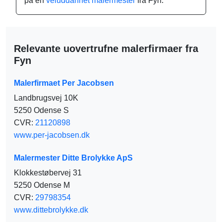
på en
veluddannet malermester
fra Fyn.
Relevante uovertrufne malerfirmaer fra
Fyn
Malerfirmaet Per Jacobsen
Landbrugsvej 10K
5250 Odense S
CVR:
21120898
www.per-jacobsen.dk
Malermester Ditte Brolykke ApS
Klokkestøbervej 31
5250 Odense M
CVR:
29798354
www.dittebrolykke.dk