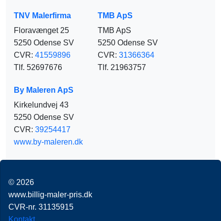
TNV Malerfirma
TMB ApS
Floravænget 25
TMB ApS
5250 Odense SV
5250 Odense SV
CVR:
41559896
CVR:
31366364
Tlf. 52697676
Tlf. 21963757
By Maleren ApS
Kirkelundvej 43
5250 Odense SV
CVR:
39254417
www.by-maleren.dk
© 2026
www.billig-maler-pris.dk
CVR-nr. 31135915
Kontakt