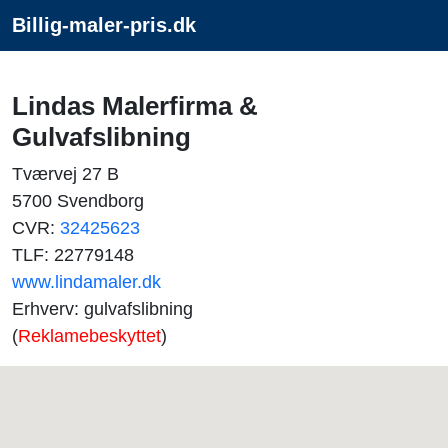
Billig-maler-pris.dk
Lindas Malerfirma &
Gulvafslibning
Tværvej 27 B
5700 Svendborg
CVR:
32425623
TLF: 22779148
www.lindamaler.dk
Erhverv: gulvafslibning
(
Reklamebeskyttet
)