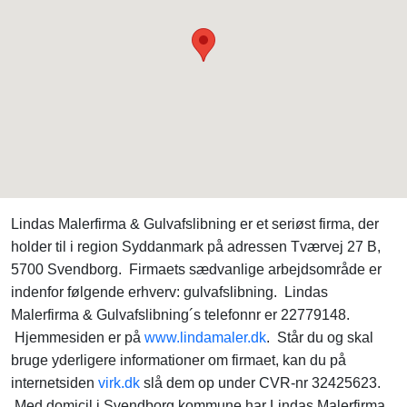
Lindas Malerfirma & Gulvafslibning er et seriøst firma, der
holder til i region Syddanmark på adressen Tværvej 27 B,
5700 Svendborg. Firmaets sædvanlige arbejdsområde er
indenfor følgende erhverv: gulvafslibning. Lindas
Malerfirma & Gulvafslibning´s telefonnr er 22779148.
Hjemmesiden er på
www.lindamaler.dk
. Står du og skal
bruge yderligere informationer om firmaet, kan du på
internetsiden
virk.dk
slå dem op under CVR-nr 32425623.
Med domicil i Svendborg kommune har Lindas Malerfirma