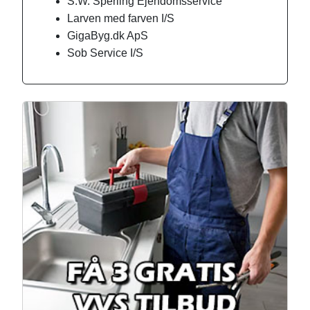
S.W. Sperling Ejendomsservice
Larven med farven I/S
GigaByg.dk ApS
Sob Service I/S