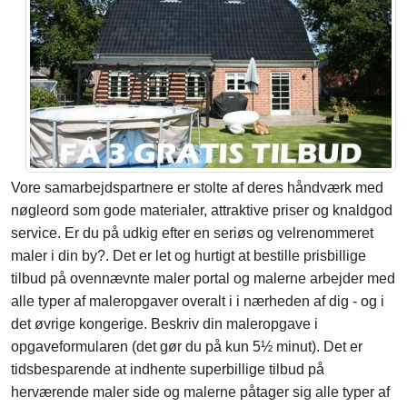
Vore samarbejdspartnere er stolte af deres håndværk med
nøgleord som gode materialer, attraktive priser og knaldgod
service. Er du på udkig efter en seriøs og velrenommeret
maler i din by?. Det er let og hurtigt at bestille prisbillige
tilbud på ovennævnte maler portal og malerne arbejder med
alle typer af maleropgaver overalt i i nærheden af dig - og i
det øvrige kongerige. Beskriv din maleropgave i
opgaveformularen (det gør du på kun 5½ minut). Det er
tidsbesparende at indhente superbillige tilbud på
herværende maler side og malerne påtager sig alle typer af