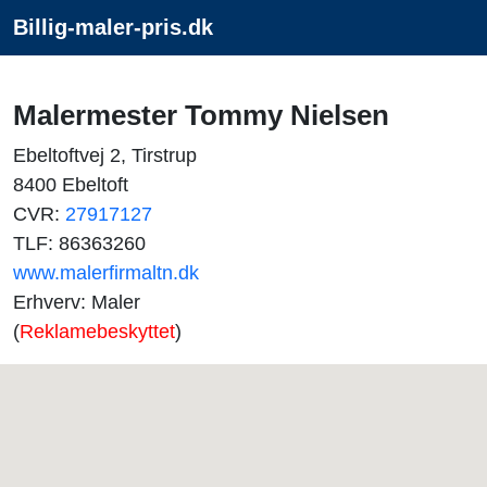
Billig-maler-pris.dk
Malermester Tommy Nielsen
Ebeltoftvej 2, Tirstrup
8400 Ebeltoft
CVR:
27917127
TLF: 86363260
www.malerfirmaltn.dk
Erhverv: Maler
(
Reklamebeskyttet
)