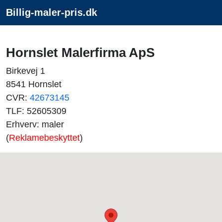
Billig-maler-pris.dk
Hornslet Malerfirma ApS
Birkevej 1
8541 Hornslet
CVR:
42673145
TLF: 52605309
Erhverv: maler
(
Reklamebeskyttet
)