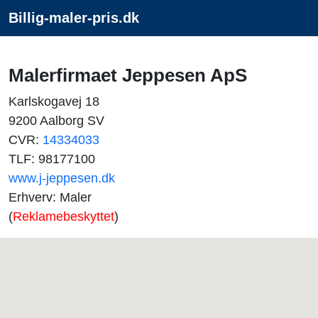
Billig-maler-pris.dk
Malerfirmaet Jeppesen ApS
Karlskogavej 18
9200 Aalborg SV
CVR:
14334033
TLF: 98177100
www.j-jeppesen.dk
Erhverv: Maler
(
Reklamebeskyttet
)