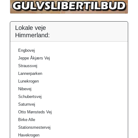
Lokale veje
Himmerland:
Engbovej
Jeppe Åkjærs Vej
Straussvej
Lannerparken
Lunekrogen
Nibevej
Schubertsvej
Saturnvej
Otto Mønsteds Vej
Birke Alle
Stationsmestervej
Havekrogen