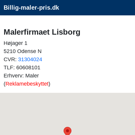
Billig-maler-pris.dk
Malerfirmaet Lisborg
Højager 1
5210 Odense N
CVR:
31304024
TLF: 60608101
Erhverv: Maler
(
Reklamebeskyttet
)