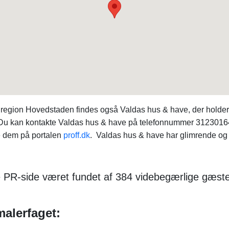
region Hovedstaden findes også Valdas hus & have, der holder 
. Du kan kontakte Valdas hus & have på telefonnummer 31230164.
e dem på portalen
proff.dk
. Valdas hus & have har glimrende og 
e PR-side været fundet af 384 videbegærlige gæs
malerfaget: