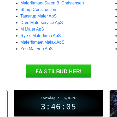
Malerfirmaet Steen B. Christensen
Sharp Construction
Taastrup Maler ApS
Dam Malerservice ApS
M Maler ApS
Rye´s Malerfirma ApS
Malerfirmaet Malax ApS
Zen Maleren ApS
Torsdag d. 6/8-26
3:46:05