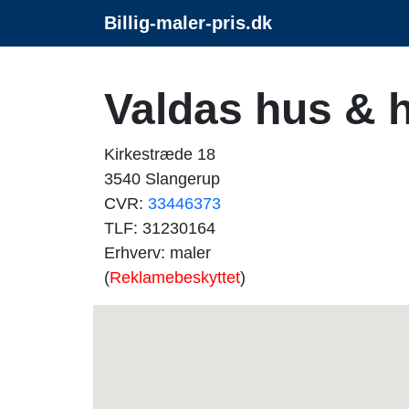
Billig-maler-pris.dk
Valdas hus & 
Kirkestræde 18
3540 Slangerup
CVR:
33446373
TLF: 31230164
Erhverv: maler
(
Reklamebeskyttet
)