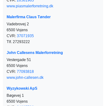
CVR:
28581963
www.piasmalerforretning.dk
Malerfirma Claus Tønder
Vadebrovej 2
6500 Vojens
CVR:
37071935
Tlf. 27293222
John Callesens Malerforretning
Vestergade 51
6500 Vojens
CVR:
77093818
www.john-callesen.dk
Wyzykowski ApS
Bøgevej 1
6500 Vojens