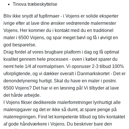
Tinova træbeskyttelse
Bliv ikke snydt af fupfirmaer - i Vojens er solide eksperter
ivrige efter at lave dine ønsker vedrørende malermester
Vojens. Her kommer du i kontakt med du en traditionel
maler i 6500 Vojens, og spar meget bøvl og få i øvrigt en
god besparelse.
Drag fordel af vores brugbare platform i dag og få optimal
kvalitet gennem hele processen - oven i købet sparer du
nemt hele 1/4 af normalprisen. Vi opsnuser 2-3 tilbud 100%
uforpligtende, og vi dækker overalt i Danmarkskortet - Det er
denondelynemig hurtigt. Skal du have en maler i postnr.
6500 Vojens? Det har vi en løsning på! Vi tilbyder at lave
det hårde arbejde.
I Vojens fikser dedikerede malerforretninger lynhurtigt alle
maleropgaver og det er ikke så dumt, at spare penge på
malerregningen. Find let kompetente tilbud og bliv kontaktet
af gode håndværkere i Vojens. Du beskriver bare den