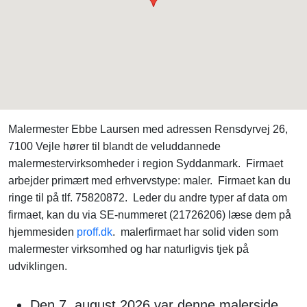
Malermester Ebbe Laursen med adressen Rensdyrvej 26,
7100 Vejle hører til blandt de veluddannede
malermestervirksomheder i region Syddanmark. Firmaet
arbejder primært med erhvervstype: maler. Firmaet kan du
ringe til på tlf. 75820872. Leder du andre typer af data om
firmaet, kan du via SE-nummeret (21726206) læse dem på
hjemmesiden
proff.dk
. malerfirmaet har solid viden som
malermester virksomhed og har naturligvis tjek på
udviklingen.
Den 7. august 2026 var denne malerside