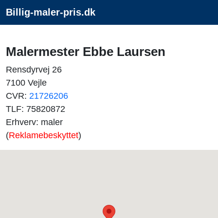
Billig-maler-pris.dk
Malermester Ebbe Laursen
Rensdyrvej 26
7100 Vejle
CVR:
21726206
TLF: 75820872
Erhverv: maler
(
Reklamebeskyttet
)