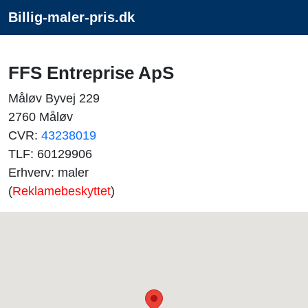
Billig-maler-pris.dk
FFS Entreprise ApS
Måløv Byvej 229
2760 Måløv
CVR:
43238019
TLF: 60129906
Erhverv: maler
(
Reklamebeskyttet
)