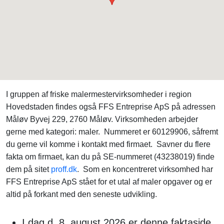
I gruppen af friske malermestervirksomheder i region
Hovedstaden findes også FFS Entreprise ApS på adressen
Måløv Byvej 229, 2760 Måløv. Virksomheden arbejder
gerne med kategori: maler. Nummeret er 60129906, såfremt
du gerne vil komme i kontakt med firmaet. Savner du flere
fakta om firmaet, kan du på SE-nummeret (43238019) finde
dem på sitet
proff.dk
. Som en koncentreret virksomhed har
FFS Entreprise ApS stået for et utal af maler opgaver og er
altid på forkant med den seneste udvikling.
I dag d. 8. august 2026 er denne faktaside