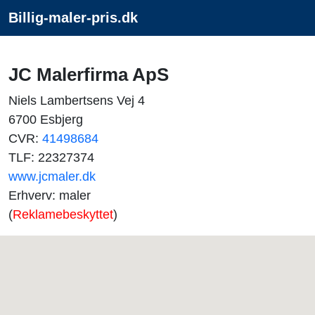
Billig-maler-pris.dk
JC Malerfirma ApS
Niels Lambertsens Vej 4
6700 Esbjerg
CVR:
41498684
TLF: 22327374
www.jcmaler.dk
Erhverv: maler
(
Reklamebeskyttet
)