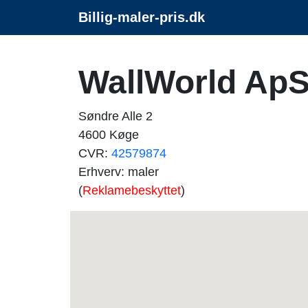
Billig-maler-pris.dk
WallWorld Ap
Søndre Alle 2
4600 Køge
CVR:
42579874
Erhverv: maler
(
Reklamebeskyttet
)