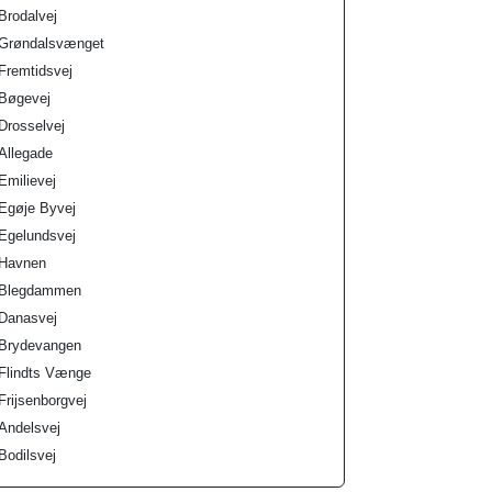
Brodalvej
Grøndalsvænget
Fremtidsvej
Bøgevej
Drosselvej
Allegade
Emilievej
Egøje Byvej
Egelundsvej
Havnen
Blegdammen
Danasvej
Brydevangen
Flindts Vænge
Frijsenborgvej
Andelsvej
Bodilsvej