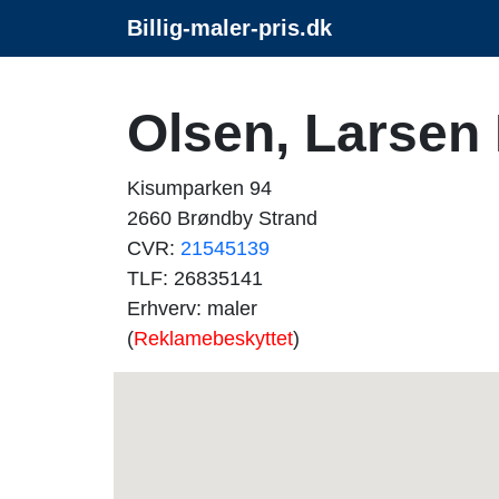
Billig-maler-pris.dk
Olsen, Larsen
Kisumparken 94
2660 Brøndby Strand
CVR:
21545139
TLF: 26835141
Erhverv: maler
(
Reklamebeskyttet
)