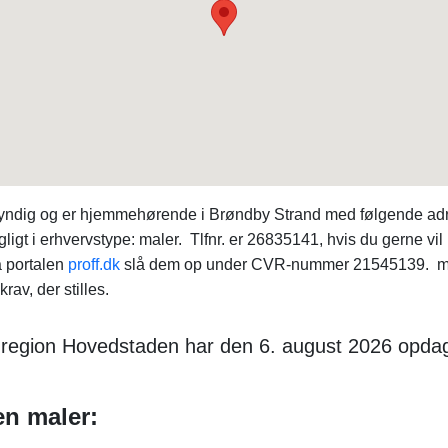
kyndig og er hjemmehørende i Brøndby Strand med følgende ad
ligt i erhvervstype: maler. Tlfnr. er 26835141, hvis du gerne v
å portalen
proff.dk
slå dem op under CVR-nummer 21545139. male
rav, der stilles.
 i region Hovedstaden har den 6. august 2026 opda
en maler: