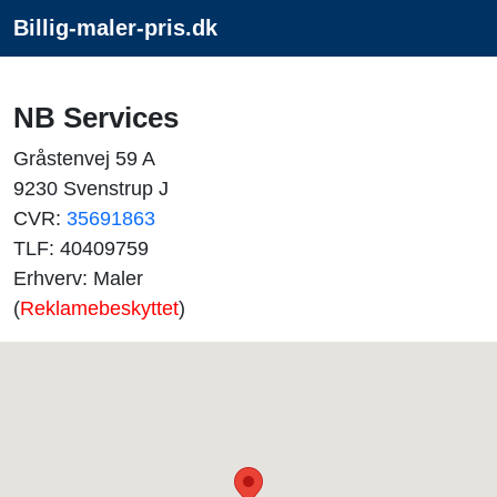
Billig-maler-pris.dk
NB Services
Gråstenvej 59 A
9230 Svenstrup J
CVR:
35691863
TLF: 40409759
Erhverv: Maler
(
Reklamebeskyttet
)