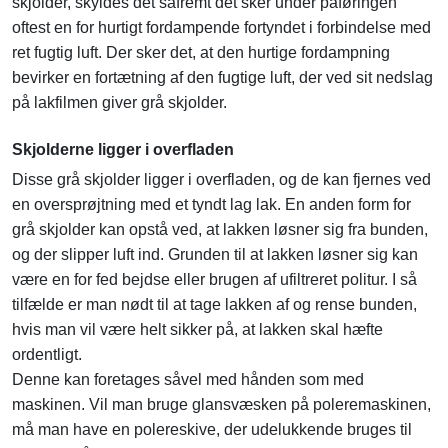
skjolder, skyldes det såfremt det sker under påføringen
oftest en for hurtigt fordampende fortyndet i forbindelse med
ret fugtig luft. Der sker det, at den hurtige fordampning
bevirker en fortætning af den fugtige luft, der ved sit nedslag
på lakfilmen giver grå skjolder.
Skjolderne ligger i overfladen
Disse grå skjolder ligger i overfladen, og de kan fjernes ved
en oversprøjtning med et tyndt lag lak. En anden form for
grå skjolder kan opstå ved, at lakken løsner sig fra bunden,
og der slipper luft ind. Grunden til at lakken løsner sig kan
være en for fed bejdse eller brugen af ufiltreret politur. I så
tilfælde er man nødt til at tage lakken af og rense bunden,
hvis man vil være helt sikker på, at lakken skal hæfte
ordentligt.
Denne kan foretages såvel med hånden som med
maskinen. Vil man bruge glansvæsken på poleremaskinen,
må man have en polereskive, der udelukkende bruges til