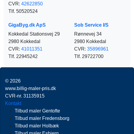
CVR:
42622850
Tlf. 50520524
GigaByg.dk ApS
Sob Service I/S
Kokkedal Stationsvej 29
Rønnevej 34
2980 Kokkedal
2980 Kokkedal
CVR:
41011351
CVR:
35896961
Tlf. 22945242
Tlf. 29722700
© 2026
www.billig-maler-pris.dk
CVR-nr. 31135915
Kontakt
Tilbud maler Gentofte
Tilbud maler Fredensborg
Tilbud maler Holbæk
Tilbud maler Esbjerg