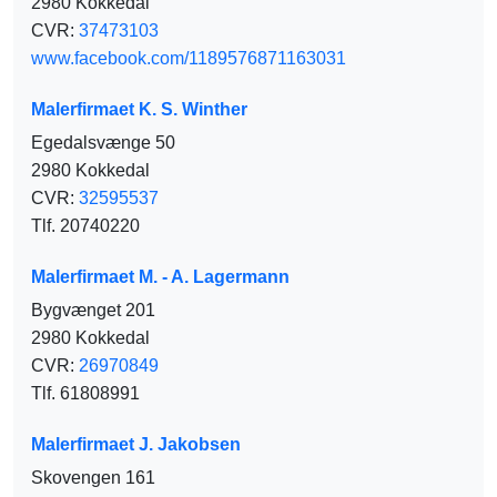
2980 Kokkedal
CVR:
37473103
www.facebook.com/1189576871163031
Malerfirmaet K. S. Winther
Egedalsvænge 50
2980 Kokkedal
CVR:
32595537
Tlf. 20740220
Malerfirmaet M. - A. Lagermann
Bygvænget 201
2980 Kokkedal
CVR:
26970849
Tlf. 61808991
Malerfirmaet J. Jakobsen
Skovengen 161