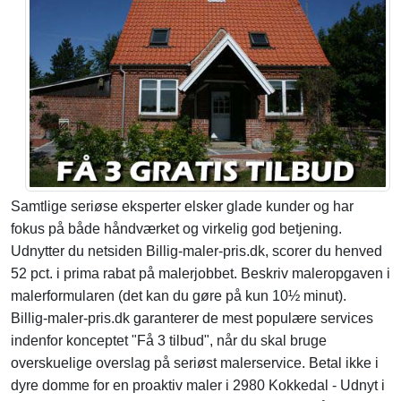
Samtlige seriøse eksperter elsker glade kunder og har
fokus på både håndværket og virkelig god betjening.
Udnytter du netsiden Billig-maler-pris.dk, scorer du henved
52 pct. i prima rabat på malerjobbet. Beskriv maleropgaven i
malerformularen (det kan du gøre på kun 10½ minut).
Billig-maler-pris.dk garanterer de mest populære services
indenfor konceptet "Få 3 tilbud", når du skal bruge
overskuelige overslag på seriøst malerservice. Betal ikke i
dyre domme for en proaktiv maler i 2980 Kokkedal - Udnyt i