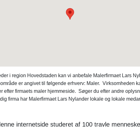
der i region Hovedstaden kan vi anbefale Malerfirmaet Lars Nyl
råde er angivet til følgende erhverv: Maler. Virksomheden ka
er efter firmaets maler hjemmeside. Søger du efter andre oplys
dig firma har Malerfirmaet Lars Nylander lokale og lokale meda
 denne internetside studeret af 100 travle mennesk