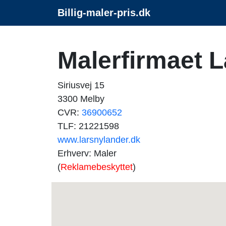
Billig-maler-pris.dk
Malerfirmaet 
Siriusvej 15
3300 Melby
CVR:
36900652
TLF: 21221598
www.larsnylander.dk
Erhverv: Maler
(
Reklamebeskyttet
)