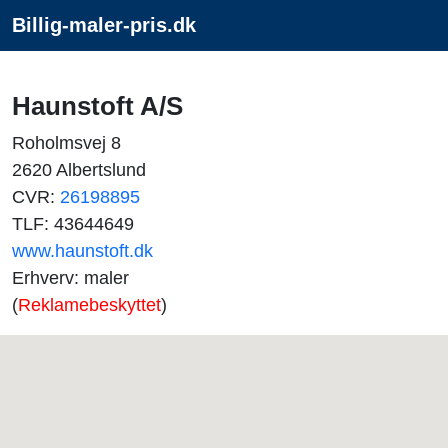
Billig-maler-pris.dk
Haunstoft A/S
Roholmsvej 8
2620 Albertslund
CVR:
26198895
TLF: 43644649
www.haunstoft.dk
Erhverv: maler
(
Reklamebeskyttet
)