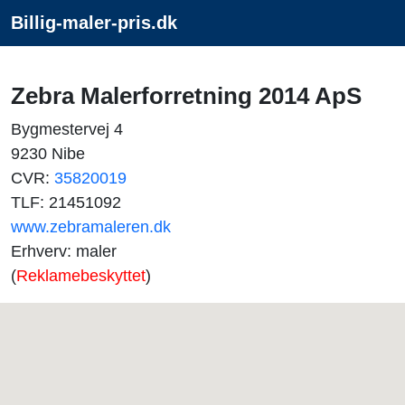
Billig-maler-pris.dk
Zebra Malerforretning 2014 ApS
Bygmestervej 4
9230 Nibe
CVR:
35820019
TLF: 21451092
www.zebramaleren.dk
Erhverv: maler
(
Reklamebeskyttet
)