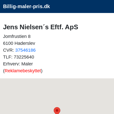
Billig-maler-pris.dk
Jens Nielsen´s Eftf. ApS
Jomfrustien 8
6100 Haderslev
CVR:
37546186
TLF: 73225640
Erhverv: Maler
(
Reklamebeskyttet
)