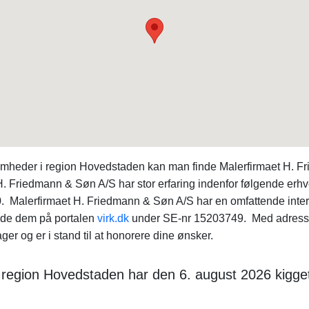
somheder i region Hovedstaden kan man finde Malerfirmaet H.
. Friedmann & Søn A/S har stor erfaring indenfor følgende erh
 Malerfirmaet H. Friedmann & Søn A/S har en omfattende inte
inde dem på portalen
virk.dk
under SE-nr 15203749. Med adresse 
er og er i stand til at honorere dine ønsker.
 region Hovedstaden har den 6. august 2026 kigget