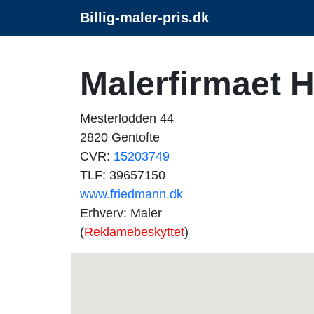
Billig-maler-pris.dk
Malerfirmaet 
Mesterlodden 44
2820 Gentofte
CVR:
15203749
TLF: 39657150
www.friedmann.dk
Erhverv: Maler
(
Reklamebeskyttet
)