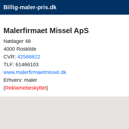
Billig-maler-pris.dk
Malerfirmaet Missel ApS
Nødager 48
4000 Roskilde
CVR:
42588822
TLF: 61466103
www.malerfirmaetmissel.dk
Erhverv: maler
(
Reklamebeskyttet
)