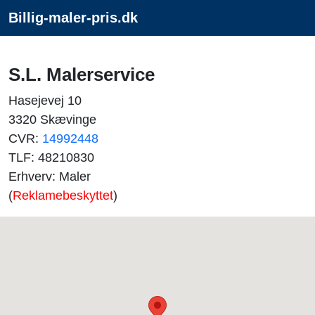
Billig-maler-pris.dk
S.L. Malerservice
Hasejevej 10
3320 Skævinge
CVR:
14992448
TLF: 48210830
Erhverv: Maler
(
Reklamebeskyttet
)