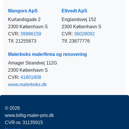
Mangors ApS
Eltvedt ApS
Kurlandsgade 2
Englandsvej 152
2300 København S
2300 København S
CVR:
39986159
CVR:
36028092
Tlf. 21255873
Tlf. 23677776
Malerboks malerfirma og renovering
Amager Strandvej 112G
2300 København S
CVR:
41801808
www.malerboks.dk
© 2026
www.billig-maler-pris.dk
CVR-nr. 31135915