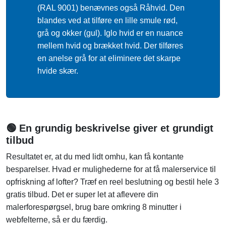
(RAL 9001) benævnes også Råhvid. Den
blandes ved at tilføre en lille smule rød,
grå og okker (gul). Iglo hvid er en nuance
mellem hvid og brækket hvid. Der tilføres
en anelse grå for at eliminere det skarpe
hvide skær.
🟢 En grundig beskrivelse giver et grundigt
tilbud
Resultatet er, at du med lidt omhu, kan få kontante
besparelser. Hvad er mulighederne for at få malerservice til
opfriskning af lofter? Træf en reel beslutning og bestil hele 3
gratis tilbud. Det er super let at aflevere din
malerforespørgsel, brug bare omkring 8 minutter i
webfelterne, så er du færdig.