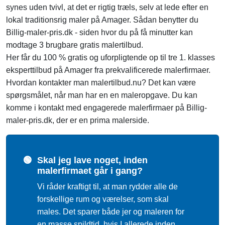
synes uden tvivl, at det er rigtig træls, selv at lede efter en
lokal traditionsrig maler på Amager. Sådan benytter du
Billig-maler-pris.dk - siden hvor du på få minutter kan
modtage 3 brugbare gratis malertilbud.
Her får du 100 % gratis og uforpligtende op til tre 1. klasses
eksperttilbud på Amager fra prekvalificerede malerfirmaer.
Hvordan kontakter man malertilbud.nu? Det kan være
spørgsmålet, når man har en en maleropgave. Du kan
komme i kontakt med engagerede malerfirmaer på Billig-
maler-pris.dk, der er en prima malerside.
🟢
Skal jeg lave noget, inden
malerfirmaet går i gang?
Vi råder kraftigt til, at man rydder alle de
forskellige rum og værelser, som skal
males. Det sparer både jer og maleren for
en masse spildtid, hvis I allerede inden