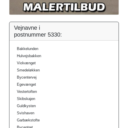
Vejnavne i
postnummer 5330:
Bakkelunden
Hulvejsbakken
Violvænget
Smedeløkken
Bycentervej
Egevænget
Vestertoften
Skibskajen
Guldkysten
Svishaven
Garbækstofte
Bycentret