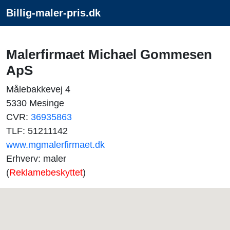
Billig-maler-pris.dk
Malerfirmaet Michael Gommesen
ApS
Målebakkevej 4
5330 Mesinge
CVR:
36935863
TLF: 51211142
www.mgmalerfirmaet.dk
Erhverv: maler
(
Reklamebeskyttet
)