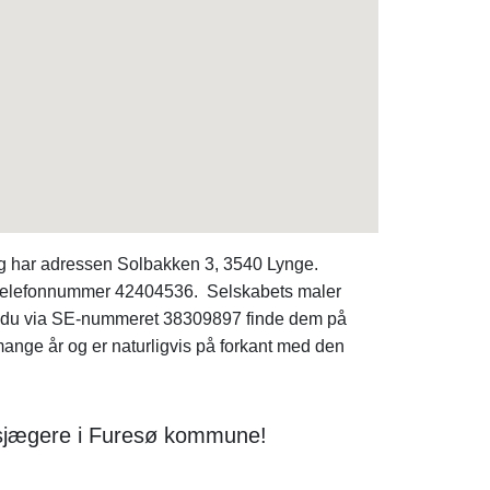
g har adressen Solbakken 3, 3540 Lynge.
å telefonnummer 42404536. Selskabets maler
kan du via SE-nummeret 38309897 finde dem på
nge år og er naturligvis på forkant med den
dsjægere i Furesø kommune!