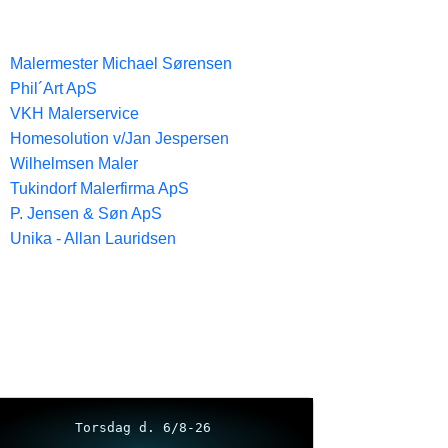
Malermester Michael Sørensen
Phil´Art ApS
VKH Malerservice
Homesolution v/Jan Jespersen
Wilhelmsen Maler
Tukindorf Malerfirma ApS
P. Jensen & Søn ApS
Unika - Allan Lauridsen
Torsdag d. 6/8-26