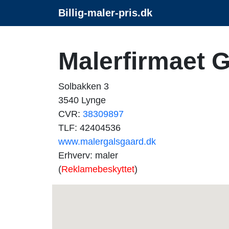
Billig-maler-pris.dk
Malerfirmaet 
Solbakken 3
3540 Lynge
CVR:
38309897
TLF: 42404536
www.malergalsgaard.dk
Erhverv: maler
(
Reklamebeskyttet
)