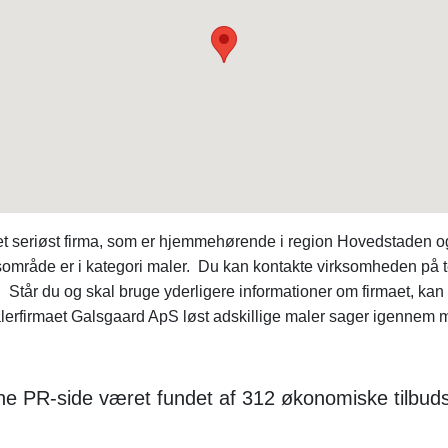
t seriøst firma, som er hjemmehørende i region Hovedstaden o
sområde er i kategori maler. Du kan kontakte virksomheden p
. Står du og skal bruge yderligere informationer om firmaet, 
rfirmaet Galsgaard ApS løst adskillige maler sager igennem ma
nne PR-side været fundet af 312 økonomiske tilbu