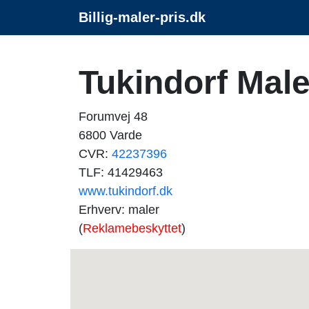
Billig-maler-pris.dk
Tukindorf Mal
Forumvej 48
6800 Varde
CVR:
42237396
TLF: 41429463
www.tukindorf.dk
Erhverv: maler
(
Reklamebeskyttet
)