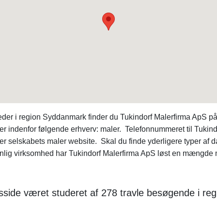
der i region Syddanmark finder du Tukindorf Malerfirma ApS p
 indenfor følgende erhverv: maler. Telefonnummeret til Tukind
ter selskabets maler website. Skal du finde yderligere typer af 
ig virksomhed har Tukindorf Malerfirma ApS løst en mængde ma
tsside været studeret af 278 travle besøgende i r