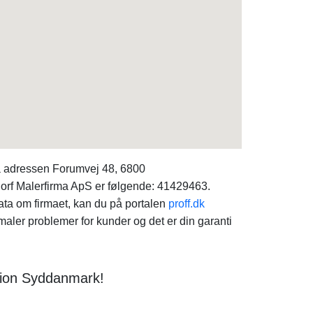
å adressen Forumvej 48, 6800
orf Malerfirma ApS er følgende: 41429463.
data om firmaet, kan du på portalen
proff.dk
ler problemer for kunder og det er din garanti
egion Syddanmark!