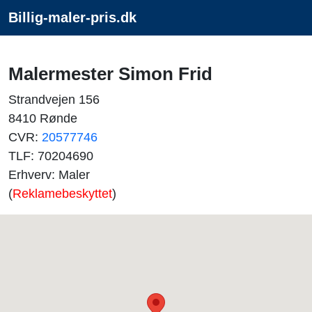
Billig-maler-pris.dk
Malermester Simon Frid
Strandvejen 156
8410 Rønde
CVR:
20577746
TLF: 70204690
Erhverv: Maler
(
Reklamebeskyttet
)