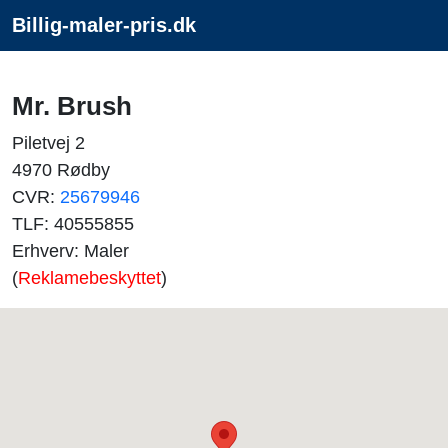
Billig-maler-pris.dk
Mr. Brush
Piletvej 2
4970 Rødby
CVR:
25679946
TLF: 40555855
Erhverv: Maler
(
Reklamebeskyttet
)