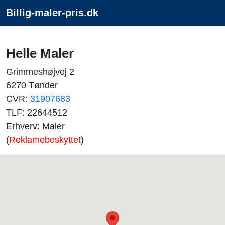
Billig-maler-pris.dk
Helle Maler
Grimmeshøjvej 2
6270 Tønder
CVR:
31907683
TLF: 22644512
Erhverv: Maler
(
Reklamebeskyttet
)