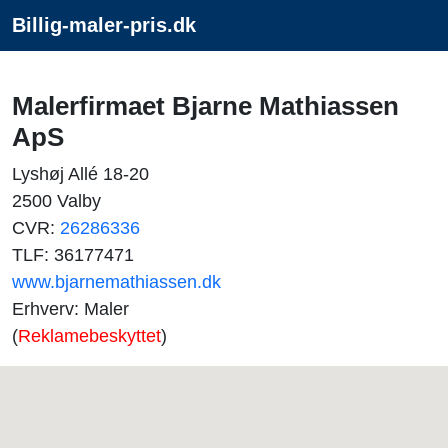
Billig-maler-pris.dk
Malerfirmaet Bjarne Mathiassen
ApS
Lyshøj Allé 18-20
2500 Valby
CVR:
26286336
TLF: 36177471
www.bjarnemathiassen.dk
Erhverv: Maler
(
Reklamebeskyttet
)