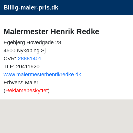
Billig-maler-pris.dk
Malermester Henrik Redke
Egebjerg Hovedgade 28
4500 Nykøbing Sj.
CVR:
28881401
TLF: 20411920
www.malermesterhenrikredke.dk
Erhverv: Maler
(
Reklamebeskyttet
)