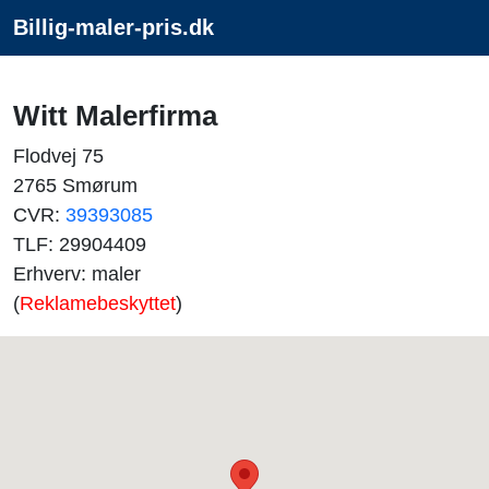
Billig-maler-pris.dk
Witt Malerfirma
Flodvej 75
2765 Smørum
CVR:
39393085
TLF: 29904409
Erhverv: maler
(
Reklamebeskyttet
)