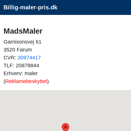
Billig-maler-pris.dk
MadsMaler
Garnisonsvej 61
3520 Farum
CVR:
30974417
TLF: 20878844
Erhverv: maler
(
Reklamebeskyttet
)