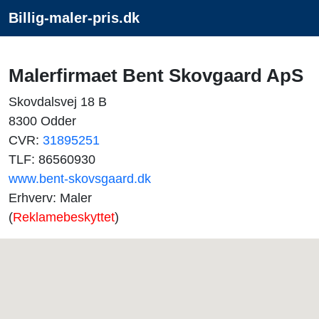
Billig-maler-pris.dk
Malerfirmaet Bent Skovgaard ApS
Skovdalsvej 18 B
8300 Odder
CVR:
31895251
TLF: 86560930
www.bent-skovsgaard.dk
Erhverv: Maler
(
Reklamebeskyttet
)