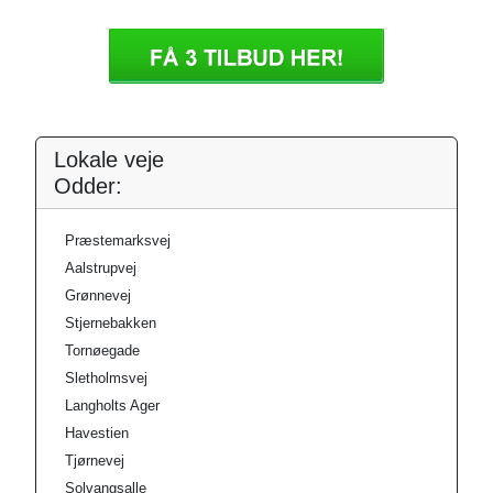
Lokale veje
Odder:
Præstemarksvej
Aalstrupvej
Grønnevej
Stjernebakken
Tornøegade
Sletholmsvej
Langholts Ager
Havestien
Tjørnevej
Solvangsalle