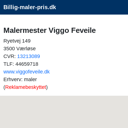
Billig-maler-pris.dk
Malermester Viggo Feveile
Ryetvej 149
3500 Værløse
CVR:
13213089
TLF: 44659718
www.viggofeveile.dk
Erhverv: maler
(
Reklamebeskyttet
)