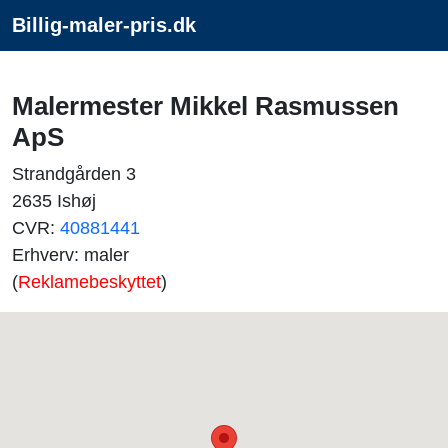
Billig-maler-pris.dk
Malermester Mikkel Rasmussen
ApS
Strandgården 3
2635 Ishøj
CVR:
40881441
Erhverv: maler
(
Reklamebeskyttet
)