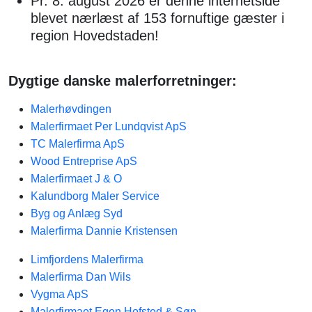
Pr. 8. august 2026 er denne internetside
blevet nærlæst af 153 fornuftige gæster i
region Hovedstaden!
Dygtige danske malerforretninger:
Malerhøvdingen
Malerfirmaet Per Lundqvist ApS
TC Malerfirma ApS
Wood Entreprise ApS
Malerfirmaet J & O
Kalundborg Maler Service
Byg og Anlæg Syd​
Malerfirma Dannie Kristensen
Limfjordens Malerfirma
Malerfirma Dan Wils
Vygma ApS
Malerfirmaet Egon Hofsted & Søn