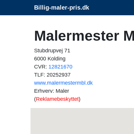
Billig-maler-pris.dk
Malermester M
Stubdrupvej 71
6000 Kolding
CVR:
12821670
TLF: 20252937
www.malermestermbl.dk
Erhverv: Maler
(
Reklamebeskyttet
)