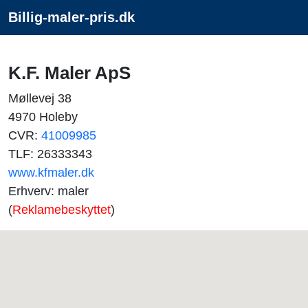
Billig-maler-pris.dk
K.F. Maler ApS
Møllevej 38
4970 Holeby
CVR:
41009985
TLF: 26333343
www.kfmaler.dk
Erhverv: maler
(
Reklamebeskyttet
)