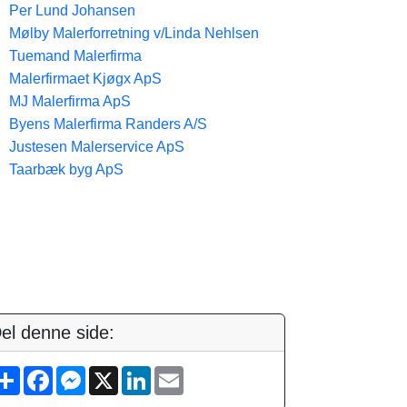
Per Lund Johansen
Mølby Malerforretning v/Linda Nehlsen
Tuemand Malerfirma
Malerfirmaet Kjøgx ApS
MJ Malerfirma ApS
Byens Malerfirma Randers A/S
Justesen Malerservice ApS
Taarbæk byg ApS
el denne side:
S
F
M
X
L
E
h
a
e
i
m
a
c
s
n
a