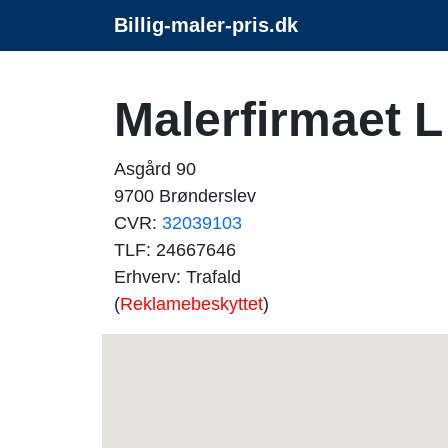
Billig-maler-pris.dk
Malerfirmaet 
Asgård 90
9700 Brønderslev
CVR:
32039103
TLF: 24667646
Erhverv: Trafald
(
Reklamebeskyttet
)