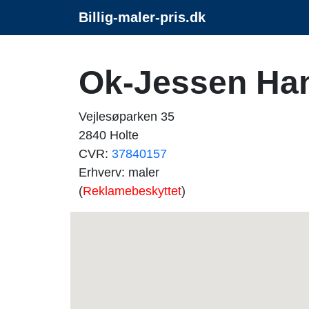
Billig-maler-pris.dk
Ok-Jessen H
Vejlesøparken 35
2840 Holte
CVR:
37840157
Erhverv: maler
(
Reklamebeskyttet
)