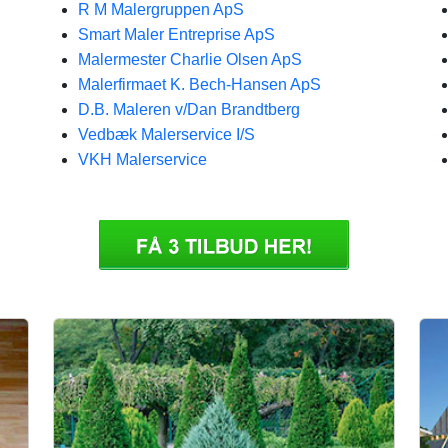
R M Malergruppen ApS
Smart Maler Entreprise ApS
Malermester Charlie Olsen ApS
Malerfirmaet K. Bech-Hansen ApS
D.B. Maleren v/Dan Brandtberg
Vedbæk Malerservice I/S
VKH Malerservice