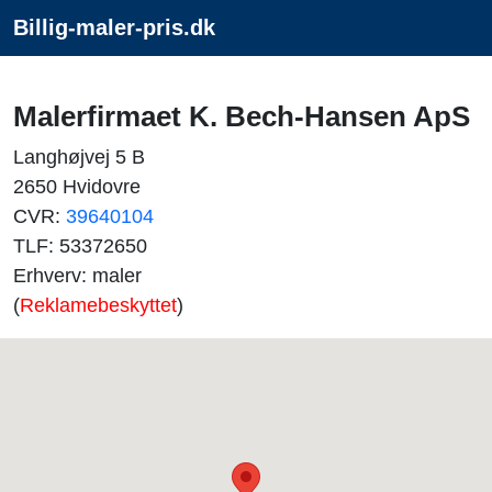
Billig-maler-pris.dk
Malerfirmaet K. Bech-Hansen ApS
Langhøjvej 5 B
2650 Hvidovre
CVR:
39640104
TLF: 53372650
Erhverv: maler
(
Reklamebeskyttet
)