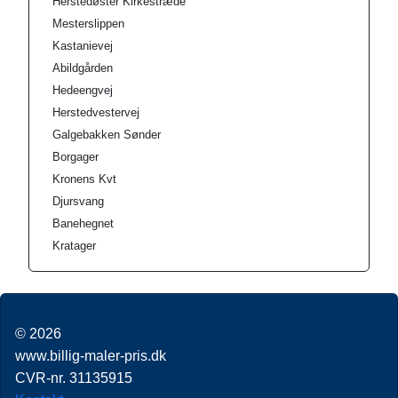
Herstedøster Kirkestræde
Mesterslippen
Kastanievej
Abildgården
Hedeengvej
Herstedvestervej
Galgebakken Sønder
Borgager
Kronens Kvt
Djursvang
Banehegnet
Kratager
© 2026
www.billig-maler-pris.dk
CVR-nr. 31135915