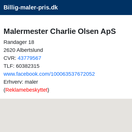
Billig-maler-pris.dk
Malermester Charlie Olsen ApS
Randager 18
2620 Albertslund
CVR:
43779567
TLF: 60382315
www.facebook.com/100063537672052
Erhverv: maler
(
Reklamebeskyttet
)