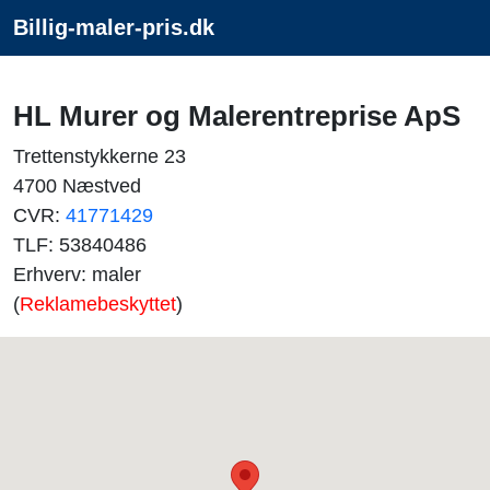
Billig-maler-pris.dk
HL Murer og Malerentreprise ApS
Trettenstykkerne 23
4700 Næstved
CVR:
41771429
TLF: 53840486
Erhverv: maler
(
Reklamebeskyttet
)