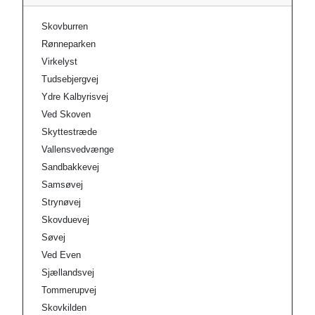
Skovburren
Rønneparken
Virkelyst
Tudsebjergvej
Ydre Kalbyrisvej
Ved Skoven
Skyttestræde
Vallensvedvænge
Sandbakkevej
Samsøvej
Strynøvej
Skovduevej
Søvej
Ved Even
Sjællandsvej
Tommerupvej
Skovkilden