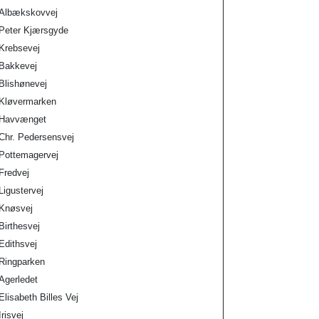
Albækskovvej
Peter Kjærsgyde
Krebsevej
Bakkevej
Blishønevej
Kløvermarken
Havvænget
Chr. Pedersensvej
Pottemagervej
Fredvej
Ligustervej
Knøsvej
Birthesvej
Edithsvej
Ringparken
Agerledet
Elisabeth Billes Vej
Irisvej