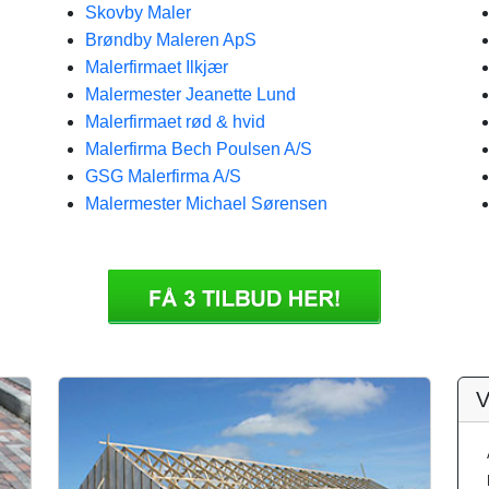
Skovby Maler
Brøndby Maleren ApS
Malerfirmaet Ilkjær
Malermester Jeanette Lund
Malerfirmaet rød & hvid
Malerfirma Bech Poulsen A/S
GSG Malerfirma A/S
Malermester Michael Sørensen
V