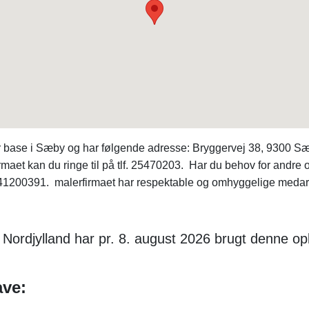
har base i Sæby og har følgende adresse: Bryggervej 38, 9300 
rmaet kan du ringe til på tlf. 25470203. Har du behov for andr
200391. malerfirmaet har respektable og omhyggelige medarbej
 Nordjylland har pr. 8. august 2026 brugt denne op
ave: