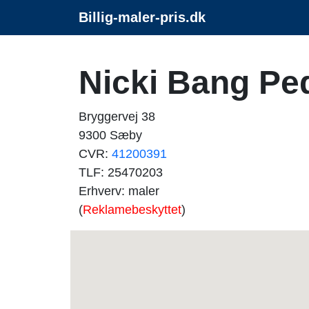
Billig-maler-pris.dk
Nicki Bang Pe
Bryggervej 38
9300 Sæby
CVR:
41200391
TLF: 25470203
Erhverv: maler
(
Reklamebeskyttet
)