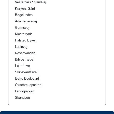
Vesternæs Strandvej
Krøyers Gård
Bøgelunden
Adamsgavevej
Gormsvej
Klostergade
Halsted Byvej
Lupinvej
Rosenvangen
Bibrostræde
Løjtoftevej
Skibsværftsvej
Østre Boulevard
Oksebæksparken
Langøparken
Skandsen