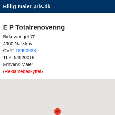
Billig-maler-pris.dk
E P Totalrenovering
Birkevænget 70
4900 Nakskov
CVR:
18990938
TLF: 54920018
Erhverv: Maler
(
Reklamebeskyttet
)