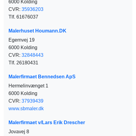
6000 Kolding
CVR:
35936203
Tlf. 61676037
Malerhuset Houmann.DK
Egernvej 19
6000 Kolding
CVR:
32848443
Tlf. 26180431
Malerfirmaet Bennedsen ApS
Hermelinvænget 1
6000 Kolding
CVR:
37939439
www.sbmaler.dk
Malerfirmaet v/Lars Erik Drescher
Jovavej 8