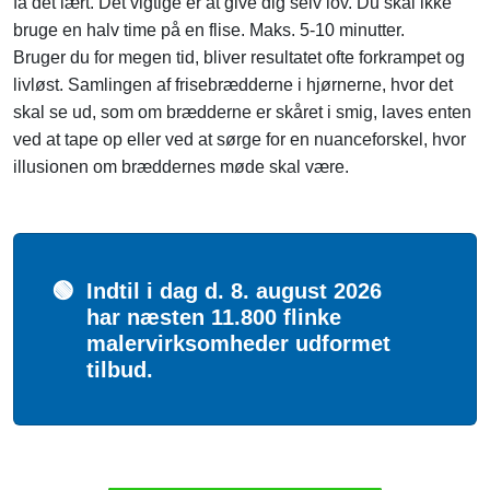
få det lært. Det vigtige er at give dig selv lov. Du skal ikke
bruge en halv time på en flise. Maks. 5-10 minutter.
Bruger du for megen tid, bliver resultatet ofte forkrampet og
livløst. Samlingen af frisebrædderne i hjørnerne, hvor det
skal se ud, som om brædderne er skåret i smig, laves enten
ved at tape op eller ved at sørge for en nuanceforskel, hvor
illusionen om bræddernes møde skal være.
🟢
Indtil i dag d. 8. august 2026
har næsten 11.800 flinke
malervirksomheder udformet
tilbud.