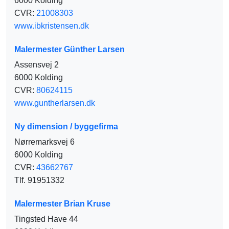
6000 Kolding
CVR:
21008303
www.ibkristensen.dk
Malermester Günther Larsen
Assensvej 2
6000 Kolding
CVR:
80624115
www.guntherlarsen.dk
Ny dimension / byggefirma
Nørremarksvej 6
6000 Kolding
CVR:
43662767
Tlf. 91951332
Malermester Brian Kruse
Tingsted Have 44