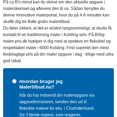
På ca 6½ minut kan du skrive om den aktuelle opgave i
malerskemaet og aflevere den til os. Sådan benytter du
denne innovative malerportal, hvor du på 4-8 minutter kan
skaffe dig tre flotte gratis malertilbud.
Du føler sikkert, at det er relativt langsommeligt, at skulle få
kontakt til en traditionsrig maler i Kolding selv. På Billig-
maler-pris.dk hjælper vi dig med at opstøve en fleksibel og
respektabel maler i 6000 Kolding. Find superlet den mest
fordelagtige pris på din maler opgave i dag - tillige med ultra
god rabat.
🟢
Hvordan bruger jeg
Malertilbud.nu?
Når du har indsendt din maleropgave via
opgaveformularen, sendes den ud til
fleksible malere for eks. i Charlottenlund.
De 3 første malere, som reagerer,