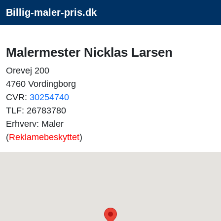
Billig-maler-pris.dk
Malermester Nicklas Larsen
Orevej 200
4760 Vordingborg
CVR:
30254740
TLF: 26783780
Erhverv: Maler
(
Reklamebeskyttet
)